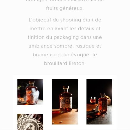
fruits généreux.
L’objectif du shooting était de
mettre en avant les détails et
finition du packaging dans une
ambiance sombre, rustique et
brumeuse pour évoquer le
brouillard Breton.