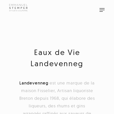
Eaux de Vie
Landevenneg
Landevenneg
est une marque de la
maison Fisselier, Artisan liquoriste
Breton depuis 1968, qui élabore des
liqueurs, des rhums et gins
arrangés raffinés aux saveurs de